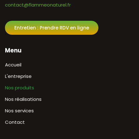
contact@flammeonaturel.fr
Entretien : Prendre RDV en ligne
Menu
Aller
Accueil
au
contenu
L'entreprise
Nos produits
Nos réalisations
Nos services
Contact