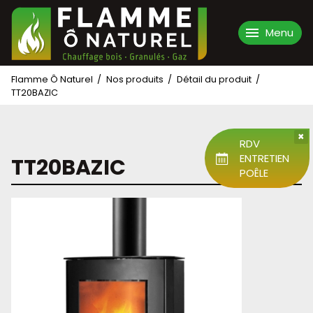
Menu
Aller
Flamme Ô Naturel
Nos produits
Détail du produit
Accueil
au
TT20BAZIC
contenu
L'entreprise
×
RDV
Nos produits
ENTRETIEN
TT20BAZIC
POÊLE
Nos réalisations
Nos services
Contact