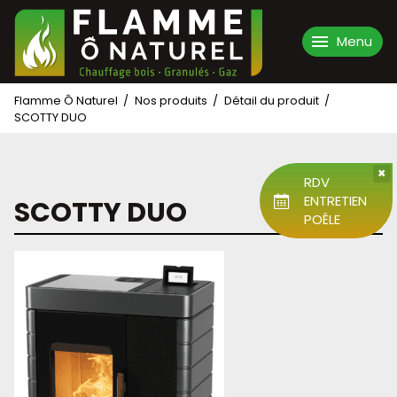
Menu
Aller
Flamme Ô Naturel
Nos produits
Détail du produit
Accueil
au
SCOTTY DUO
contenu
L'entreprise
×
RDV
Nos produits
ENTRETIEN
SCOTTY DUO
POÊLE
Nos réalisations
Nos services
Contact