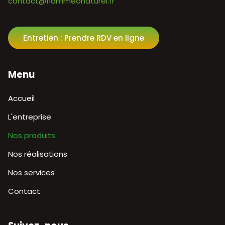
contact@flammeonaturel.fr
Entretien : Prendre RDV en ligne
Menu
Aller
Accueil
au
contenu
L'entreprise
Nos produits
Nos réalisations
Nos services
Contact