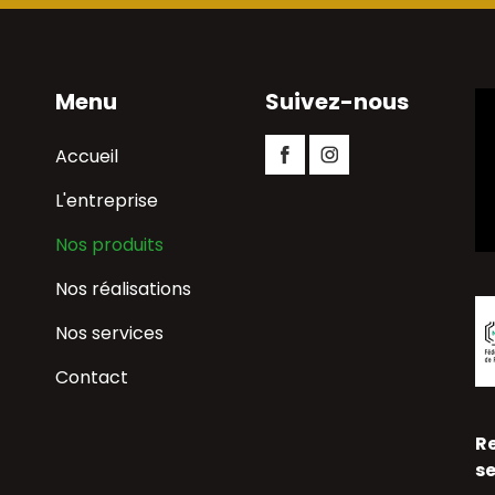
Menu
Suivez-nous
Aller
Accueil
Facebook
Instagram
au
contenu
L'entreprise
Nos produits
Nos réalisations
Nos services
Contact
Re
se