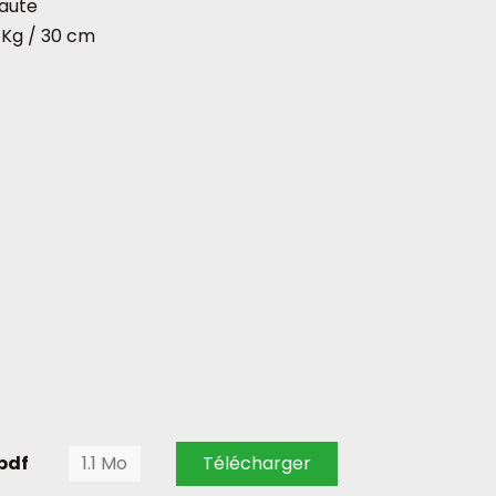
haute
 Kg / 30 cm
pdf
1.1 Mo
Télécharger