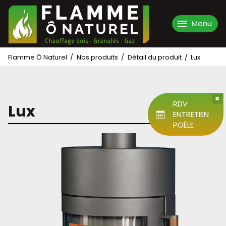
Menu
Aller
Flamme Ô Naturel
Nos produits
Détail du produit
Lux
Accueil
au
contenu
L'entreprise
×
RDV
Nos produits
Lux
ENTRETIEN
POÊLE
Nos réalisations
Nos services
Contact