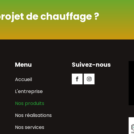
projet de chauffage ?
Menu
Suivez-nous
Aller
Accueil
Facebook
Instagram
au
contenu
L'entreprise
Nos produits
Nos réalisations
Nos services