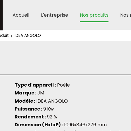
Aller
Accueil
L'entreprise
Nos produits
Nos 
au
contenu
oduit
IDEA ANGOLO
Type d'appareil :
Poêle
Marque :
JM
Modèle :
IDEA ANGOLO
Puissance :
9 Kw
Rendement :
92 %
Dimension (HxLxP) :
1096x846x276 mm